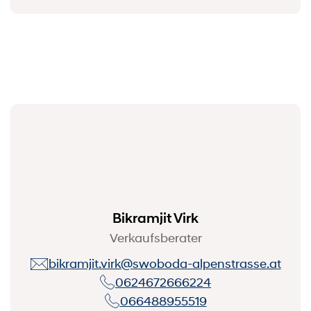
Bikramjit Virk
Verkaufsberater
bikramjit.virk@swoboda-alpenstrasse.at
0624672666224
066488955519