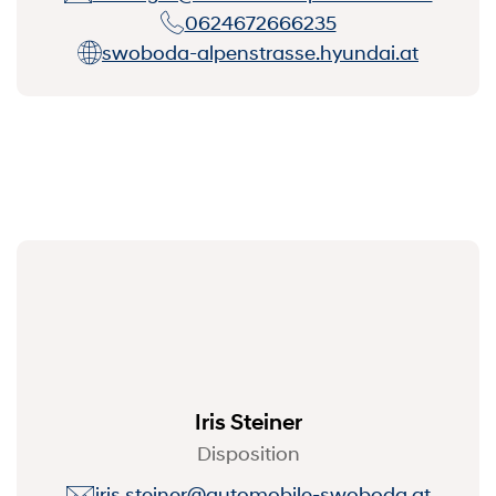
0624672666235
swoboda-alpenstrasse.hyundai.at
Iris Steiner
Disposition
iris.steiner@automobile-swoboda.at