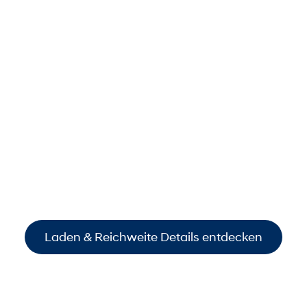
Laden & Reichweite
Alles auf einen Blick.
Entdecken Sie die
Reichweiten und
Verbrauchsdaten
unserer Hyundai E-Modelle –
klar und transparent. Zusätzlich erfahren Sie,
welche
modernen Ladeoptionen
Ihnen
maximale
Flexibilität im Alltag
und
Komfort auf
Reisen
bieten.
Laden & Reichweite Details entdecken