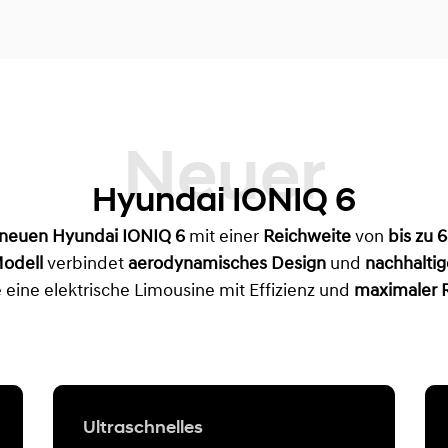
Neuer
Hyundai IONIQ 6
neuen Hyundai IONIQ 6
mit einer
Reichweite
von
bis zu 
odell
verbindet
aerodynamisches Design
und
nachhalti
ie eine elektrische Limousine mit Effizienz und
maximaler 
Ultraschnelles