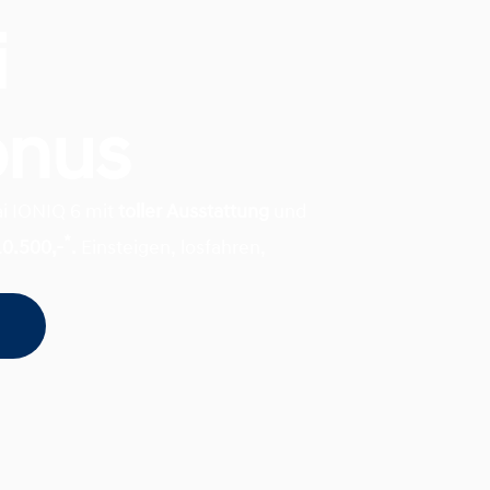
i
onus
ai IONIQ 6 mit
toller Ausstattung
und
*
10.500,-
.
Einsteigen, losfahren,