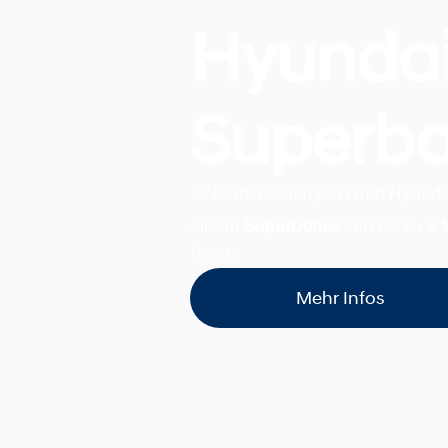
Hyunda
Superb
Sichern Sie sich jetzt den Hyund
einem
Superbonus
von bis zu
€ 
feiern!
Mehr Infos