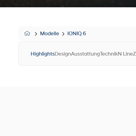
Modelle
IONIQ 6
Highlights
Design
Ausstattung
Technik
N Line
Z