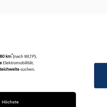
°
680 km
(nach WLTP).
ge
Elektromobilität.
Probefahrt
Reichweite
suchen.
Konfigurat
Infomateri
Höchste