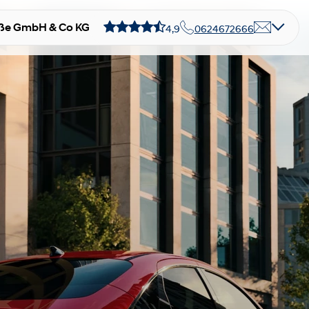
ße GmbH & Co KG
4,9
0624672666