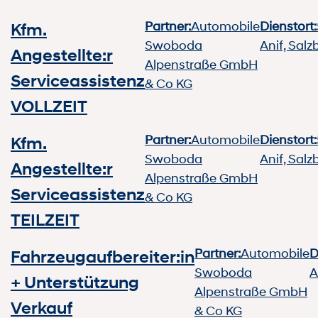
Partner:
Automobile
Dienstort:
Kfm.
Swoboda
Anif, Salz
Angestellte:r
Alpenstraße GmbH
Serviceassistenz
& Co KG
VOLLZEIT
Partner:
Automobile
Dienstort:
Kfm.
Swoboda
Anif, Salz
Angestellte:r
Alpenstraße GmbH
Serviceassistenz
& Co KG
TEILZEIT
Partner:
Automobile
D
Fahrzeugaufbereiter:in
Swoboda
A
+ Unterstützung
Alpenstraße GmbH
Verkauf
& Co KG