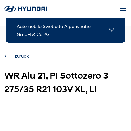
Automobile Swoboda Alpenstraße
Service & Zubehör
Zubehör
GmbH & Co KG
zurück
WR Alu 21, PI Sottozero 3
275/35 R21 103V XL, LI