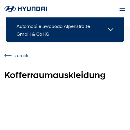
Automobile Swoboda Alpenstraße
Service & Zubehör
Zubehör
GmbH & Co KG
zurück
Kofferraumauskleidung